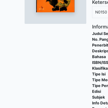
Keters
N0150
Informa
Judul Se
No. Pang
Penerbi
Deskrips
Bahasa
ISBN/IS
Klasifika
Tipe Isi
Tipe Me
Tipe P
Edisi
Subjek
Info Deta