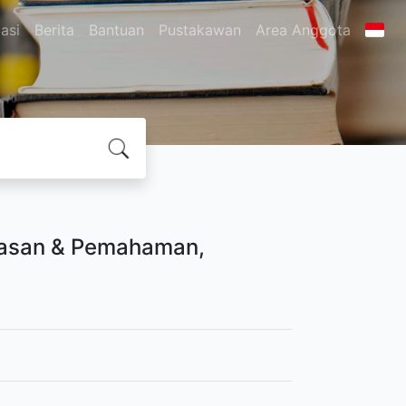
asi
Berita
Bantuan
Pustakawan
Area Anggota
awasan & Pemahaman,