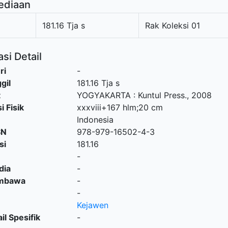
ediaan
181.16 Tja s
Rak Koleksi 01
si Detail
ri
-
gil
181.16 Tja s
t
YOGYAKARTA
:
Kuntul Press
.,
2008
i Fisik
xxxviii+167 hlm;20 cm
Indonesia
SN
978-979-16502-4-3
si
181.16
-
dia
-
embawa
-
-
Kejawen
il Spesifik
-