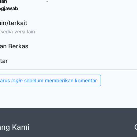
aan
-
ngjawab
ain/terkait
sedia versi lain
an Berkas
tar
harus
login
sebelum memberikan komentar
ang Kami