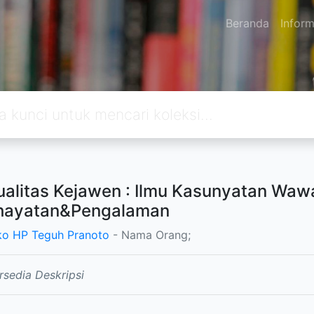
Beranda
Inform
tualitas Kejawen : Ilmu Kasunyatan W
hayatan&Pengalaman
ko HP Teguh Pranoto
- Nama Orang;
rsedia Deskripsi