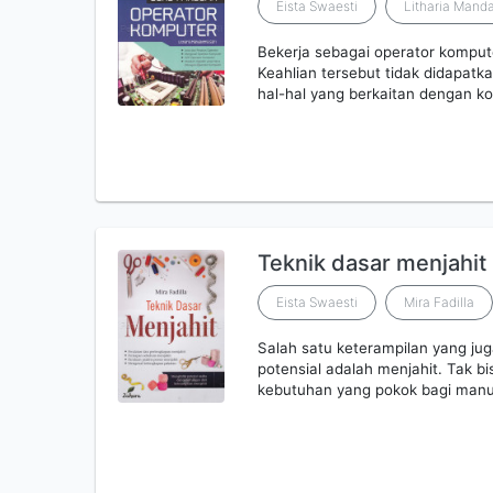
Eista Swaesti
Litharia Mand
Bekerja sebagai operator kompu
Keahlian tersebut tidak didapatk
hal-hal yang berkaitan dengan k
Teknik dasar menjahit
Eista Swaesti
Mira Fadilla
Salah satu keterampilan yang j
potensial adalah menjahit. Tak b
kebutuhan yang pokok bagi manu