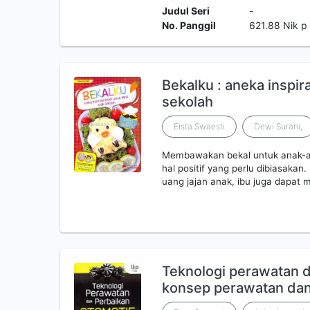
Judul Seri
-
No. Panggil
621.88 Nik p
Bekalku : aneka inspir
sekolah
Eista Swaesti
Dewi Surani,
Membawakan bekal untuk anak-an
hal positif yang perlu dibiasaka
uang jajan anak, ibu juga dapat
Teknologi perawatan d
konsep perawatan dan