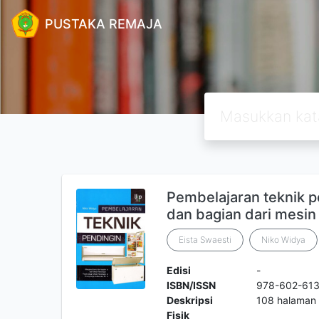
PUSTAKA REMAJA
Pembelajaran teknik p
dan bagian dari mesin
Eista Swaesti
Niko Widya
Edisi
-
ISBN/ISSN
978-602-61
Deskripsi
108 halaman :
Fisik