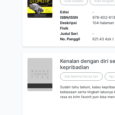
Eista Swaesti
Azka Anugrah,
Edisi
-
ISBN/ISSN
978-602-613
Deskripsi
104 halaman :
Fisik
Judul Seri
-
No. Panggil
621.43 Azk t
Kenalan dengan diri s
kepribadian
Ade Rakhma Novita Sari
Ayu 
Sudah tahu belum, kalau kepribad
kebiasaan serta tingkah lakunya 
rasa es krim favorit pun bisa m