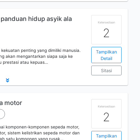
: panduan hidup asyik ala
Ketersediaan
2
 kekuatan penting yang dimiliki manusia.
Tampilkan
ang akan mengantarkan siapa saja ke
Detail
tu prestasi atau kepuas…
Sitasi
a motor
Ketersediaan
2
enai komponen-komponen sepeda motor,
or, sistem kelistrikan sepeda motor dan
Tampilkan
alah satu komponen yang rusak…