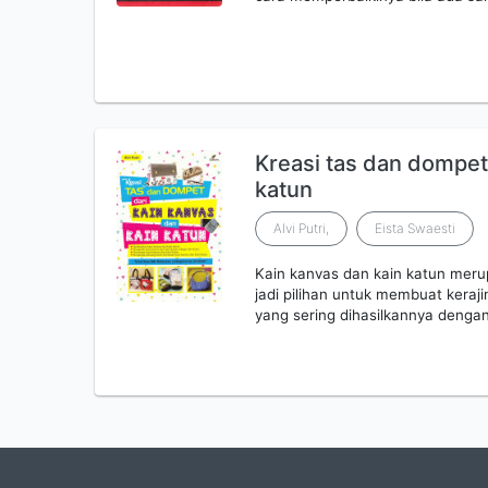
Kreasi tas dan dompet 
katun
Alvi Putri,
Eista Swaesti
Kain kanvas dan kain katun merup
jadi pilihan untuk membuat keraj
yang sering dihasilkannya denga