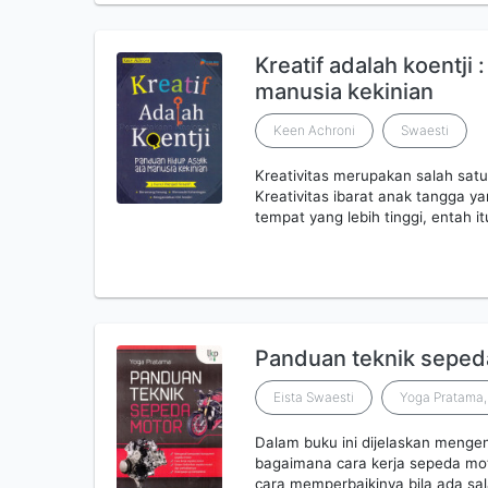
Kreatif adalah koentji 
manusia kekinian
Keen Achroni
Swaesti
Kreativitas merupakan salah satu
Kreativitas ibarat anak tangga y
tempat yang lebih tinggi, entah i
Panduan teknik seped
Eista Swaesti
Yoga Pratama,
Dalam buku ini dijelaskan meng
bagaimana cara kerja sepeda mot
cara memperbaikinya bila ada s