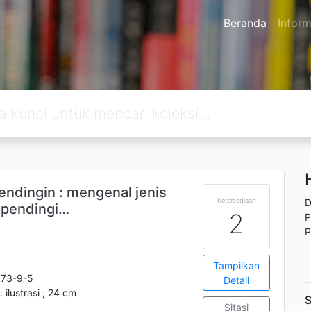
Beranda
Inform
endingin : mengenal jenis
Ketersediaan
D
 pendingi…
2
P
P
Tampilkan
373-9-5
Detail
 ilustrasi ; 24 cm
S
Sitasi