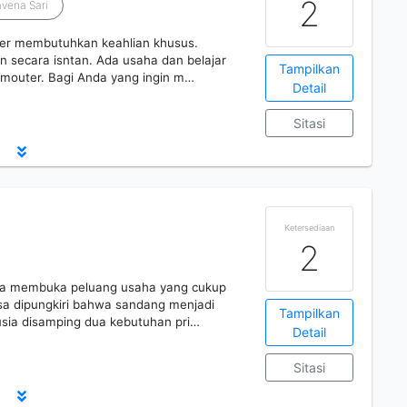
2
avena Sari
ter membutuhkan keahlian khusus.
an secara isntan. Ada usaha dan belajar
Tampilkan
omouter. Bagi Anda yang ingin m…
Detail
Sitasi
Ketersediaan
2
uga membuka peluang usaha yang cukup
isa dipungkiri bahwa sandang menjadi
Tampilkan
sia disamping dua kebutuhan pri…
Detail
Sitasi