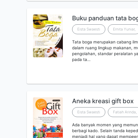
Buku panduan tata bo
Eista Swaesti
Ernita Yuniar,
Tata boga merupakan cabang ilm
dalam ruang lingkup makanan, mu
pengolahan, standar peralatan 
pada ta…
Aneka kreasi gift box
Eista Swaesti
Fatiah Arinda,
Ada banyak momen yang memungki
berbagi kado. Selain tanda keped
menjadi hal yang dapat mempeer