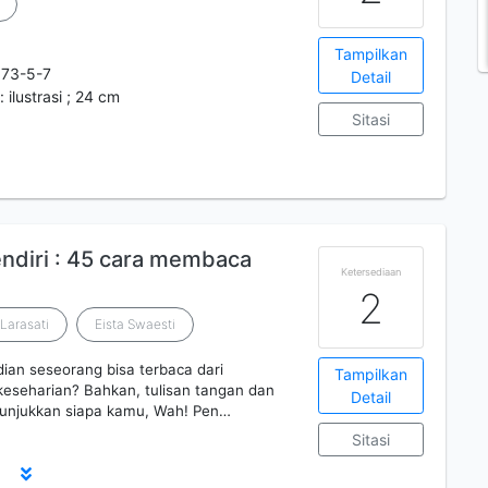
Tampilkan
73-5-7
Detail
 ilustrasi ; 24 cm
Sitasi
endiri : 45 cara membaca
Ketersediaan
2
Larasati
Eista Swaesti
ian seseorang bisa terbaca dari
Tampilkan
keseharian? Bahkan, tulisan tangan dan
Detail
enunjukkan siapa kamu, Wah! Pen…
Sitasi