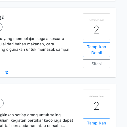
ga
Ketersediaan
2
u yang mempelajari segala sesuatu
lai dari bahan makanan, cara
Tampilkan
yang digunakan untuk memasak sampai
Detail
Sitasi
Ketersediaan
2
nkan setiap orang untuk saling
ulian, kegiatan bertukar kado juga dapat
Tampilkan
at tali persaudaraan atau persaha…