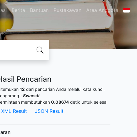
asi
Berita
Bantuan
Pustakawan
Area Anggota
Hasil Pencarian
itemukan
12
dari pencarian Anda melalui kata kunci:
engarang :
Swaesti
ermintaan membutuhkan
0.08674
detik untuk selesai
XML Result
JSON Result
aran