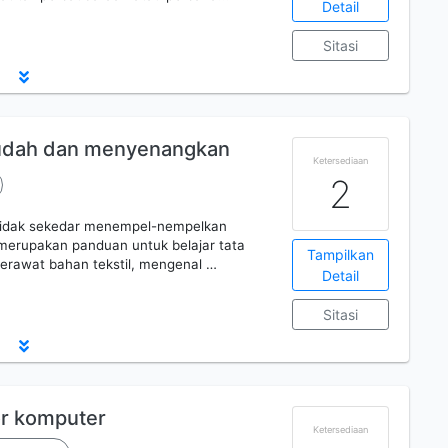
Detail
Sitasi
mudah dan menyenangkan
Ketersediaan
2
 tidak sekedar menempel-nempelkan
 merupakan panduan untuk belajar tata
Tampilkan
merawat bahan tekstil, mengenal …
Detail
Sitasi
r komputer
Ketersediaan